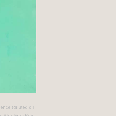
nce (diluted oil 
o: Alex Fox (Roy 