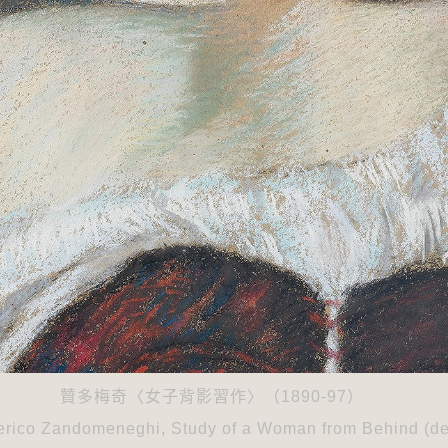
贊多梅奇〈女子背影習作〉（1890-97）
erico Zandomeneghi, Study of a Woman from Behind (deta