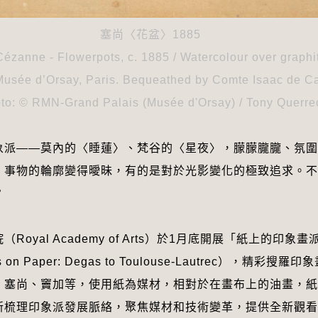
塞尚〈花盆〉1885
Cézanne - Flowerpots, c. 1885 / Watercolour over graphit
 Musée d’Orsay, Paris. Bequeathed by Comte Isaac de C
to: © RMN-Grand Palais (Musée d'Orsay) / Tony Querre
象派——莫內的〈睡蓮〉、梵谷的〈星夜〉，朦朦朧朧、氛圍
，事物的輪廓變得曖昧，有的是對於光影變化的極致追求。不
？
Royal Academy of Arts）於1月底開展「紙上的印
ts on Paper: Degas to Toulouse-Lautrec），精
、塞尚、竇加等，使用紙為媒材，相對於在畫布上的油畫，紙
新梳理印象派發展脈絡，聚焦媒材和技術變革，提供全新觀看