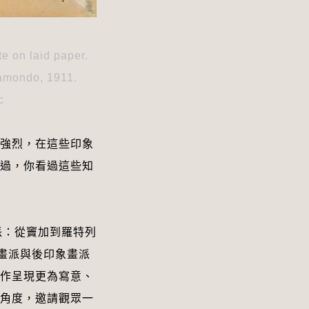
e on laid paper. 
amondo, 1911. 
c
強烈，在這些印象
過，你看過這些知
象畫派：從竇加到羅特列
彩搜羅印象畫派與後印象畫派
作呈現更為寫意、
角度，邀請觀眾一