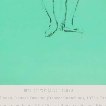
竇加〈伸展的舞者〉（1873）
 Degas, Dancer Yawning (Dancer Stretching), 1873 / Esse
green paperboard. 53 x 45 cm. / Private collection. Phot