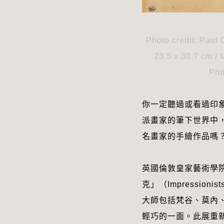
Photo credit: Paul 
23.5 x 30.7 cm /
Pho
你一定聽過或看過印
派畫家的筆下世界中
名畫家的手繪作品嗎
英國倫敦皇家藝術學院（
克」（Impressionis
大師包括梵谷、莫內
輕巧的一面。此展重